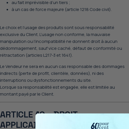
au fait imprévisible d’un tiers ;
à un cas de force majeure (article 1218 Code civil).
Le choix et l’usage des produits sont sous
responsabilité
exclusive du Client
. L’usage non conforme, la mauvaise
manipulation ou l’incompatibilité ne donnent droit à aucun
dédommagement, sauf
vice caché, défaut de conformité ou
rétractation
(articles L217-3 et 1641).
Le Vendeur ne sera en aucun cas responsable des dommages
indirects (perte de profit, clientèle, données), ni des
interruptions ou dysfonctionnements du site.
Lorsque sa responsabilité est engagée, elle est
limitée au
montant payé par le Client
.
ARTICLE 10 – DROIT
APPLICABLE, RÈGLEMENT DES