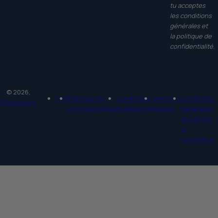
tu acceptes
les conditions
générales et
la politique de
confidentialité.
© 2026,
FAQ
Politique de
Conditions
Mentions
Conditions
60pourcent
confidentialités
d'utilisation
légales
générales
de ventes
e-
commerce