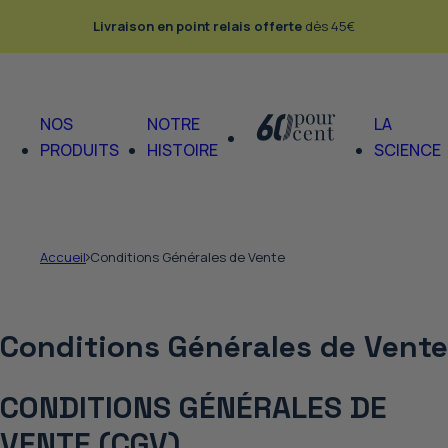
Passer au contenu
Livraison en point relais offerte
dès 45€
NOS
NOTRE
LA
PRODUITS
HISTOIRE
SCIENCE
Accueil
Conditions Générales de Vente
Conditions Générales de Vente
CONDITIONS GÉNÉRALES DE
VENTE (CGV)