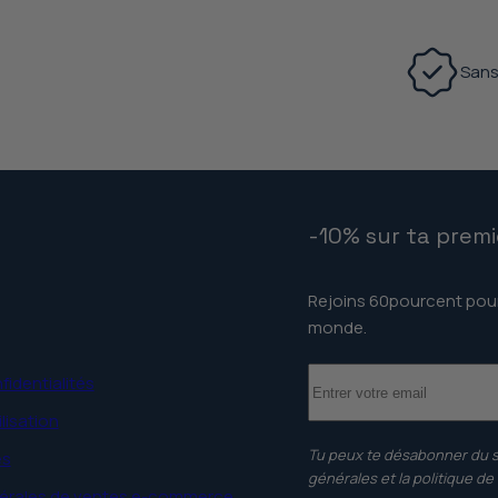
Sans
-10% sur ta prem
Rejoins 60pourcent pour 
monde.
fidentialités
lisation
Tu peux te désabonner du se
es
générales et la politique de 
érales de ventes e-commerce