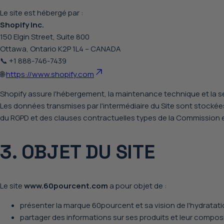
Le site est hébergé par :
Shopify Inc.
150 Elgin Street, Suite 800
Ottawa, Ontario K2P 1L4 – CANADA
📞 +1 888-746-7439
🌐
https://www.shopify.com
Shopify assure l'hébergement, la maintenance technique et la sé
Les données transmises par l'intermédiaire du Site sont stockée
du RGPD et des clauses contractuelles types de la Commission
3. OBJET DU SITE
Le site
www.60pourcent.com
a pour objet de :
présenter la marque
6
0pourcent
et sa vision de l'hydratati
partager des informations sur ses produits et leur composi