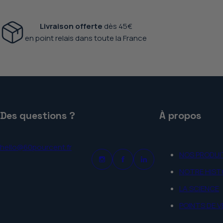
Livraison offerte
dès 45€
en point relais dans toute la France
Des questions ?
À propos
hello@60pourcent.fr
NOS PRODUI
NOTRE HIST
LA SCIENCE
POINTS DE 