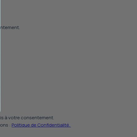
sentement.
mis à votre consentement.
ions :
Politique de Confidentialité.