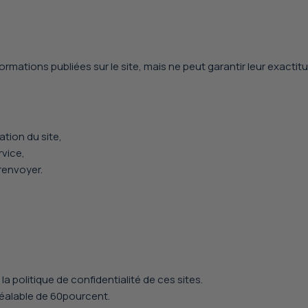
l
y
t
e
nformations publiées sur le site, mais ne peut garantir leur exactit
s
!
ation du site,
rvice,
renvoyer.
 politique de confidentialité de ces sites.
 préalable de 60pourcent.