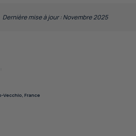
u
a
t
e
Dernière mise à jour : Novembre 2025
a
l
t
i
o
n
,
:
to-Vecchio, France