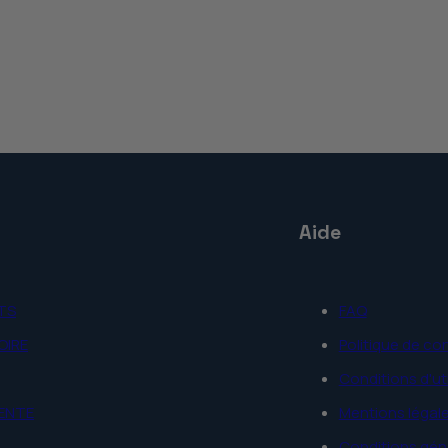
Aide
TS
FAQ
OIRE
Politique de con
Conditions d'uti
VENTE
Mentions légal
Conditions gén