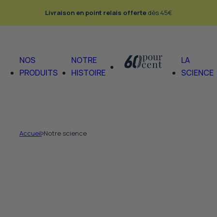
Passer au contenu
Livraison en point relais offerte
dès 45€
NOS
NOTRE
LA
PRODUITS
HISTOIRE
SCIENCE
Accueil
Notre science