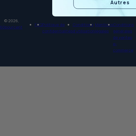
Autres
© 2026,
FAQ
Politique de
Conditions
Mentions
Conditions
60pourcent
confidentialités
d'utilisation
légales
générales
de ventes
e-
commerce