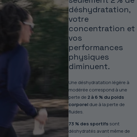
seulement 2 % de
déshydratation,
votre
concentration et
vos
performances
physiques
diminuent.
Une déshydratation légère à
modérée correspond à une
perte de
2 à 6 % du poids
corporel
due à la perte de
fluides.
73 %
des sportifs
sont
déshydratés avant même de