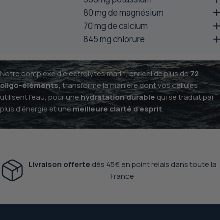
80 mg de magnésium
70 mg de calcium
845 mg chlorure
Notre complexe d'électrolytes marin, enrichi de plus de
72
oligo-éléments,
transforme la manière dont vos cellules
utilisent l'eau, pour une
hydratation durable
qui se traduit par
plus d’énergie et une
meilleure clarté d’esprit
.
Livraison offerte
dès 45€
en point relais dans toute la
France